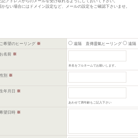
上記アドレスからのメールを受け取れるようにしておいて下さい。
届かない場合にはドメイン設定など、メールの設定をご確認下さいませ。
ご希望のヒーリング
※
遠隔 直傳靈氣ヒーリング
遠隔
お名前
※
本名をフルネームでお願いします。
性別
※
生年月日
※
あわせて満年齢もご記入下さい
希望日時
※